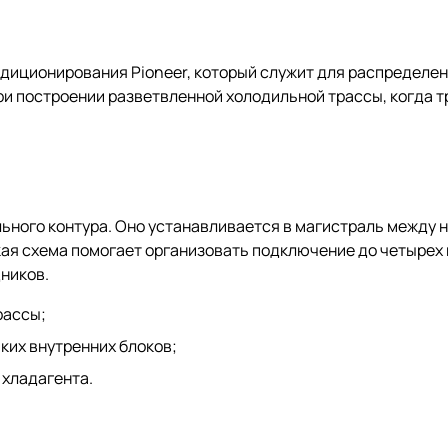
ндиционирования Pioneer, который служит для распределен
ри построении разветвленной холодильной трассы, когда т
ьного контура. Оно устанавливается в магистраль между 
кая схема помогает организовать подключение до четырех
ников.
рассы;
ких внутренних блоков;
 хладагента.