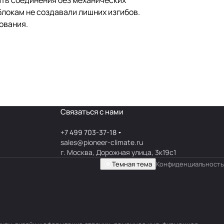
ить соединения без механических
блокам не создавали лишних изгибов.
ования.
Связаться с нами
+7 499 703-37-18
sales@pioneer-climate.ru
г. Москва, Дорожная улица, 3к19с1
Темная тема
Конфиденциальность