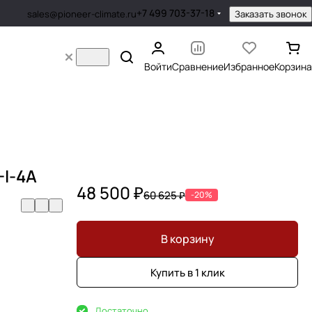
+7 499 703-37-18
Заказать звонок
sales@pioneer-climate.ru
Войти
Сравнение
Избранное
Корзина
-I-4A
48 500 ₽
60 625 ₽
-20%
В корзину
Купить в 1 клик
Достаточно