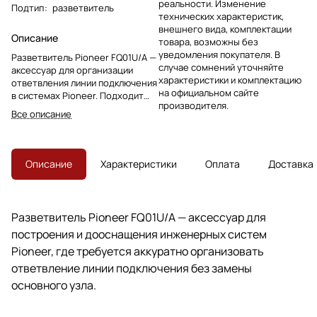
реальности. Изменение
Подтип
:
разветвитель
технических характеристик,
внешнего вида, комплектации
Описание
товара, возможны без
уведомления покупателя. В
Разветвитель Pioneer FQ01U/A —
случае сомнений уточняйте
аксессуар для организации
характеристики и комплектацию
ответвления линии подключения
на официальном сайте
в системах Pioneer. Подходит
производителя.
для дооснащения, замены
Все описание
соединительного узла и
обслуживания оборудования.
Описание
Характеристики
Оплата
Доставка
Разветвитель Pioneer FQ01U/A — аксессуар для
построения и дооснащения инженерных систем
Pioneer, где требуется аккуратно организовать
ответвление линии подключения без замены
основного узла.