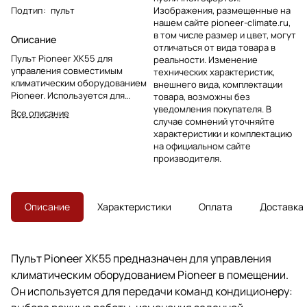
Подтип
:
пульт
Изображения, размещенные на
нашем сайте pioneer-climate.ru,
в том числе размер и цвет, могут
Описание
отличаться от вида товара в
Пульт Pioneer XK55 для
реальности. Изменение
управления совместимым
технических характеристик,
климатическим оборудованием
внешнего вида, комплектации
Pioneer. Используется для
товара, возможны без
выбора режима, настройки
уведомления покупателя. В
Все описание
температуры и скорости
случае сомнений уточняйте
вентилятора.
характеристики и комплектацию
на официальном сайте
производителя.
Описание
Характеристики
Оплата
Доставка
Пульт Pioneer XK55 предназначен для управления
климатическим оборудованием Pioneer в помещении.
Он используется для передачи команд кондиционеру: