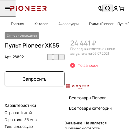
Главная
Каталог
Аксессуары
Пульты Pioneer
Пульт 
Снято с производства
24 441 ₽
Пульт Pioneer XK55
Последняя известная цена
актуальна на 05.07.2021
Арт.
28892
По запросу
Запросить
Все товары Pioneer
Характеристики
Все товары категории
Страна
:
Китай
Гарантия
:
36 мес
Внимание! Не является
Тип
:
аксессуар
публичной офертой.