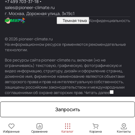
+7 499 703-37-18
sales@pioneer-climate.ru
г. Москва, Дорожная улица, 3к19с1
Темная тема
Конфиденциальность
© 2026 pioneer-climate.ru
На информационном ресурсе применяются
рекомендательные
технологии
.
Все ресурсы сайта pioneer-climate.ru, включая (но не
ограничиваясь) текстовую, графическую, фотографическую и
видео информацию, структуру, дизайн и оформление страниц,
доменное имя, фирменное наименование являются объектами
авторского права и прав на интеллектуальную собственность,
защищены российским законодательством и международными
соглашениями об охране авторских прав.
Читать далее
Запросить
Избранные
Сравнение
Каталог
Корзина
Контакты