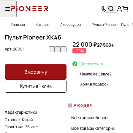
Главная
Каталог
Аксессуары
Пульты Pioneer
Пульт 
Пульт Pioneer XK46
22 000 ₽
27 500 ₽
Арт.
28891
-20%
Достаточно
В корзину
Нашли дешевле?
Хочу в подарок
Купить в 1 клик
Характеристики
Все товары Pioneer
Страна
:
Китай
Гарантия
:
36 мес
Все товары категории