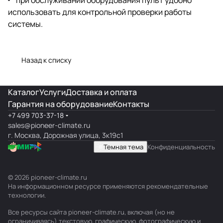
использовать для контрольной проверки работы
системы.
Назад к списку
Каталог
Услуги
Доставка и оплата
Гарантия на оборудование
Контакты
+7 499 703-37-18
sales@pioneer-climate.ru
г. Москва, Дорожная улица, 3к19с1
Темная тема
Конфиденциальность
© 2026 pioneer-climate.ru
На информационном ресурсе применяются
рекомендательные
технологии
.
Все ресурсы сайта pioneer-climate.ru, включая (но не
ограничиваясь) текстовую, графическую, фотографическую и