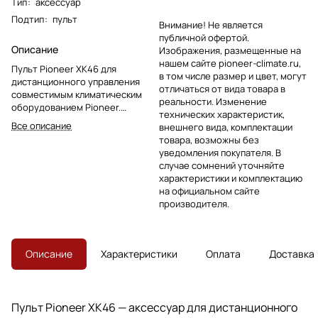
Тип
:
аксессуар
Подтип
:
пульт
Внимание! Не является
публичной офертой.
Описание
Изображения, размещенные на
нашем сайте pioneer-climate.ru,
Пульт Pioneer XK46 для
в том числе размер и цвет, могут
дистанционного управления
отличаться от вида товара в
совместимым климатическим
реальности. Изменение
оборудованием Pioneer.
технических характеристик,
Подходит для замены штатного
Все описание
внешнего вида, комплектации
пульта или организации
товара, возможны без
удобного управления
уведомления покупателя. В
настройками.
случае сомнений уточняйте
характеристики и комплектацию
на официальном сайте
производителя.
Описание
Характеристики
Оплата
Доставка
Пульт Pioneer XK46 — аксессуар для дистанционного