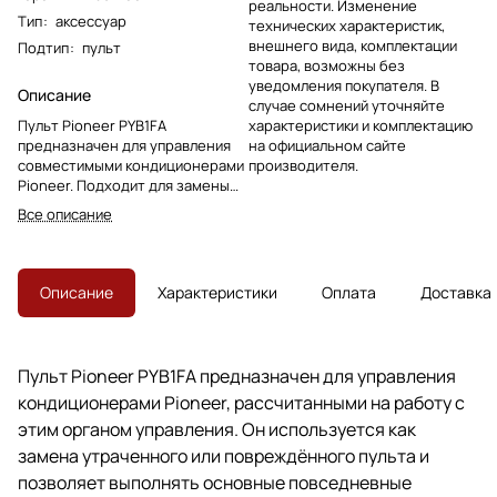
реальности. Изменение
Тип
:
аксессуар
технических характеристик,
внешнего вида, комплектации
Подтип
:
пульт
товара, возможны без
уведомления покупателя. В
Описание
случае сомнений уточняйте
Пульт Pioneer PYB1FA
характеристики и комплектацию
предназначен для управления
на официальном сайте
совместимыми кондиционерами
производителя.
Pioneer. Подходит для замены
утраченного или
Все описание
повреждённого пульта с
сохранением штатных команд.
Описание
Характеристики
Оплата
Доставка
Пульт Pioneer PYB1FA предназначен для управления
кондиционерами Pioneer, рассчитанными на работу с
этим органом управления. Он используется как
замена утраченного или повреждённого пульта и
позволяет выполнять основные повседневные