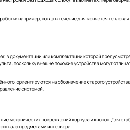
 настройки без подхода к блоку: в кабинетах, переговорны
аботы: например, когда в течение дня меняется тепловая 
er, в документации или комплектации которой предусмотре
пульта, поскольку внешне похожие устройства могут отлича
ённого, ориентируются на обозначение старого устройств
правление системой.
вие механических повреждений корпуса и кнопок. Для ста
ь сигнала предметами интерьера.