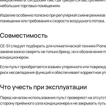
микроклимата. Он удобен там, где требуется быстро менять
небольших торговых помещениях.
Изделие особенно полезно при регулярной смене режимов р
помещении или требования к скорости воздушного потока.
Совместимость
CE-51 следует подбирать для климатической техники Pione
замене важно сверять не только бренд, но и обозначение 
кондиционером.
Если пульт приобретается взамен утерянного или поврежд
риск несовпадения функций и обеспечивает корректное у
Что учесть при эксплуатации
Перед началом использования пульт проверяют на отсутст
сторону приёмного узла кондиционера и не закрывать пут