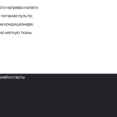
го нагрева и влаги;
 питание пульта;
на кондиционере;
ую мягкую ткань.
ние
Контакты