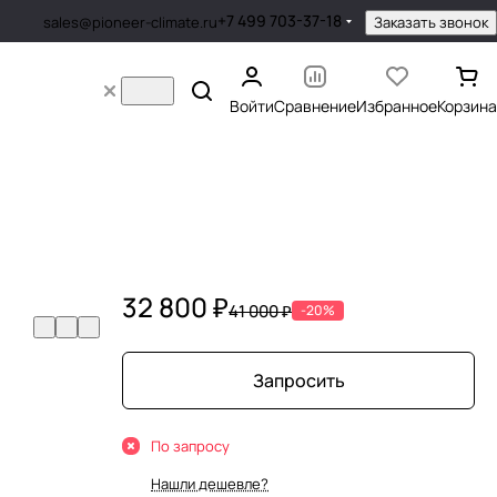
+7 499 703-37-18
Заказать звонок
sales@pioneer-climate.ru
Войти
Сравнение
Избранное
Корзина
32 800 ₽
41 000 ₽
-20%
Запросить
По запросу
Нашли дешевле?