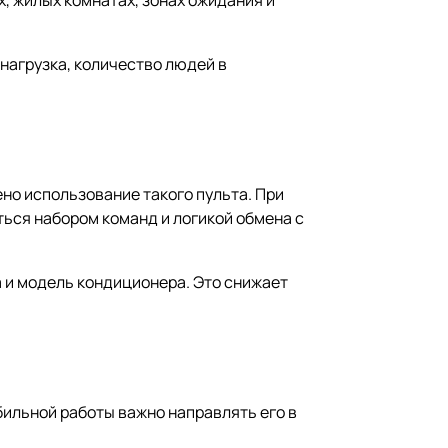
х, жилых комнатах, зонах ожидания и
нагрузка, количество людей в
но использование такого пульта. При
ться набором команд и логикой обмена с
а и модель кондиционера. Это снижает
бильной работы важно направлять его в