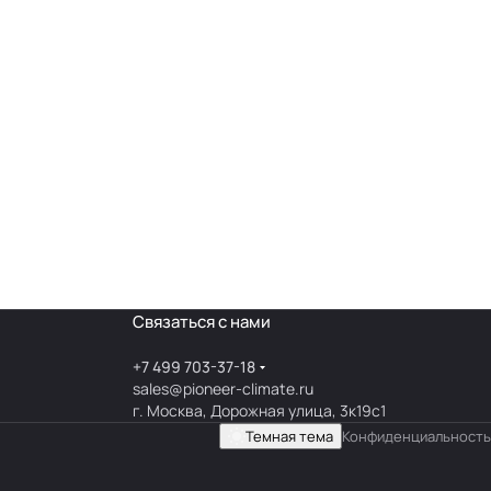
Связаться с нами
+7 499 703-37-18
sales@pioneer-climate.ru
г. Москва, Дорожная улица, 3к19с1
Темная тема
Конфиденциальность