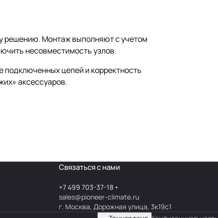
му решению. Монтаж выполняют с учетом
лючить несовместимость узлов.
е подключенных цепей и корректность
жих» аксессуаров.
Связаться с нами
+7 499 703-37-18
sales@pioneer-climate.ru
г. Москва, Дорожная улица, 3к19с1