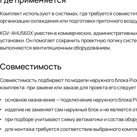
Комплект используют в системах, где требуется совмести
организации охлаждения или подготовки приточного возду
KGV-AHU560X уместен в коммерческих, административных 
установки. Он помогает сохранить проектную логику систе
выполняются вентиляционным оборудованием.
Совместимость
Совместимость подбирают по модели наружного блока Pio
комплекта: при замене или заказе для проекта его следуе
основное назначение — подключение наружного блока Pi
изделие не заменяет сам наружный блок и не является 
при подборе учитывают схему автоматики и состав обор
для монтажа требуется соответствие выбранного компле