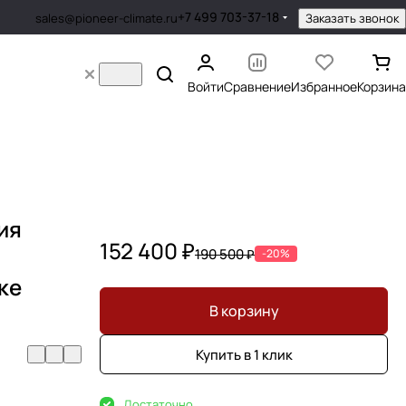
+7 499 703-37-18
Заказать звонок
sales@pioneer-climate.ru
Войти
Сравнение
Избранное
Корзина
ия
152 400 ₽
190 500 ₽
-20%
ке
В корзину
Купить в 1 клик
Достаточно