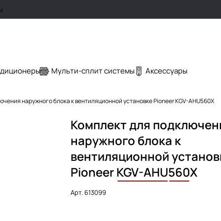
ы
ндиционеры
Мульти-сплит системы
Аксессуары
ючения наружного блока к вентиляционной установке Pioneer KGV-AHU560X
Комплект для подключен
наружного блока к
вентиляционной установ
Pioneer
KGV-AHU
560
X
Арт.
613099