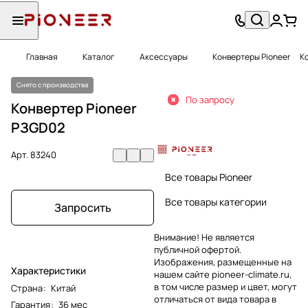
Главная
Каталог
Аксессуары
Конвертеры Pioneer
К
Снято с производства
По запросу
Конвертер Pioneer
PЗGD02
Арт.
83240
Все товары Pioneer
Все товары категории
Запросить
Внимание! Не является
публичной офертой.
Изображения, размещенные на
Характеристики
нашем сайте pioneer-climate.ru,
в том числе размер и цвет, могут
Страна
:
Китай
отличаться от вида товара в
Гарантия
:
36 мес