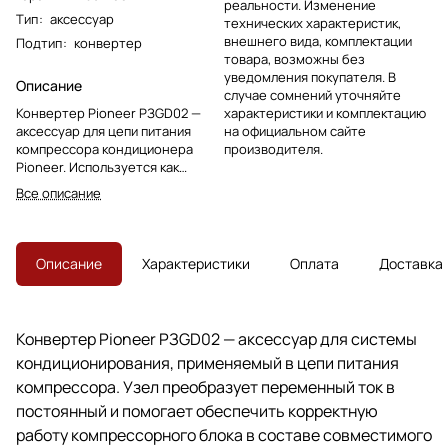
реальности. Изменение
Тип
:
аксессуар
технических характеристик,
внешнего вида, комплектации
Подтип
:
конвертер
товара, возможны без
уведомления покупателя. В
Описание
случае сомнений уточняйте
Конвертер Pioneer PЗGD02 —
характеристики и комплектацию
аксессуар для цепи питания
на официальном сайте
компрессора кондиционера
производителя.
Pioneer. Используется как
заменяемый узел при
Все описание
обслуживании совместимых
систем.
Описание
Характеристики
Оплата
Доставка
Конвертер Pioneer PЗGD02 — аксессуар для системы
кондиционирования, применяемый в цепи питания
компрессора. Узел преобразует переменный ток в
постоянный и помогает обеспечить корректную
работу компрессорного блока в составе совместимого