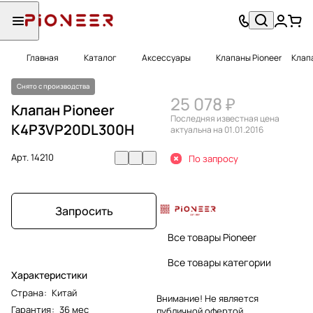
Главная
Каталог
Аксессуары
Клапаны Pioneer
Клап
Снято с производства
25 078 ₽
Клапан Pioneer
Последняя известная цена
K4P3VP20DL300H
актуальна на 01.01.2016
Арт.
14210
По запросу
Запросить
Все товары Pioneer
Все товары категории
Характеристики
Страна
:
Китай
Внимание! Не является
Гарантия
:
36 мес
публичной офертой.