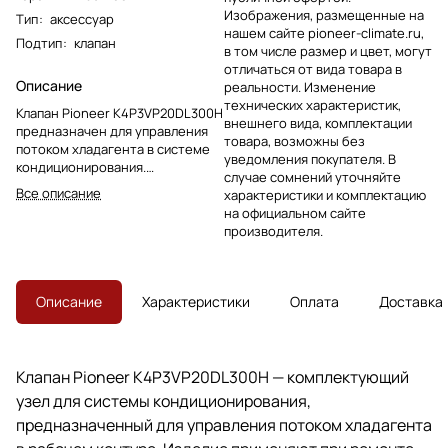
Изображения, размещенные на
Тип
:
аксессуар
нашем сайте pioneer-climate.ru,
Подтип
:
клапан
в том числе размер и цвет, могут
отличаться от вида товара в
Описание
реальности. Изменение
технических характеристик,
Клапан Pioneer K4P3VP20DL300H
внешнего вида, комплектации
предназначен для управления
товара, возможны без
потоком хладагента в системе
уведомления покупателя. В
кондиционирования.
случае сомнений уточняйте
Используется как сменный узел
Все описание
характеристики и комплектацию
при ремонте и обслуживании
на официальном сайте
оборудования Pioneer.
производителя.
Описание
Характеристики
Оплата
Доставка
Клапан Pioneer K4P3VP20DL300H — комплектующий
узел для системы кондиционирования,
предназначенный для управления потоком хладагента